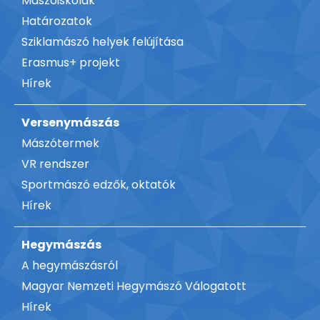
Mászóiskolák
Határozatok
Sziklamászó helyek felújítása
Erasmus+ projekt
Hírek
Versenymászás
Mászótermek
VR rendszer
Sportmászó edzők, oktatók
Hírek
Hegymászás
A hegymászásról
Magyar Nemzeti Hegymászó Válogatott
Hírek