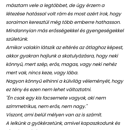
másztam vele a legtöbbet, de úgy érzem a
létezése hatással volt rám és most azért írok, hogy
soraimon keresztül még több emberre hathasson.
Mindannyian más erősségekkel és gyengeségekkel
születünk.
Amikor valakin látszik az eltérés az átlaghoz képest,
akkor gyakran hajlunk a skatulyázásra, hogy neki
könnyű, mert szép, erős, magas, vagy neki nehéz
mert vak, nincs keze, vagy lába.
Nagyon könnyű elhinni a külvilág véleményét, hogy
ez tény és ezen nem lehet változtatni.
"Én csak egy kis facsemete vagyok, aki nem
szimmetrikus, nem erős, nem nagy."
Viszont, ami belül mélyen van az is számít.
A lelkünk a gyökérzetünk, amivel kapaszkodunk és