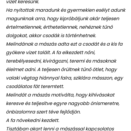
vizet keresünk.
Ha nyitottak maradunk és gyermekien esélyt adunk
magunknak arra, hogy kipróbáljunk akár teljesen
értelmetlennek, érthetetlennek, nehéznek tűnő
dolgokat, akkor csodák is történhetnek.
Melindának a mászás adta ezt a csodát és a kis fa
gyökere vizet talált. A fa elkezdett nőni,
terebélyesedni, kivirágozni, teremi és másoknak
élelmet adni. A teljesen őrültnek tűnő ötlet, hogy
valaki végtag hiánnyal falra, sziklára másszon, egy
csodálatos fát teremtett.
Melindát a mászás motiválta, hogy kihívásokat
keresve és teljesítve egyre nagyobb önismeretre,
önbizalomra szert téve fejlődjön.
A fa növekedni kezdett.
Tisztában akart lenni a mászással kapcsolatos