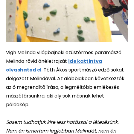
Vigh Melinda világbajnoki ezüstérmes paramászó
Melinda rövid önéletrajzát
ide kattintva
olvashatod el
. Tóth Ákos sportmászó edző sokat
dolgozott Melindával. Az alábbiakban következzék
az ő megrendítő írása, a legméltóbb emlékezés
mászótársunkra, aki oly sok másnak lehet
példakép.
Sosem tudhatjuk kire lesz hatással a létezésünk.
Nem én ismertem legjobban Melindát, nem én