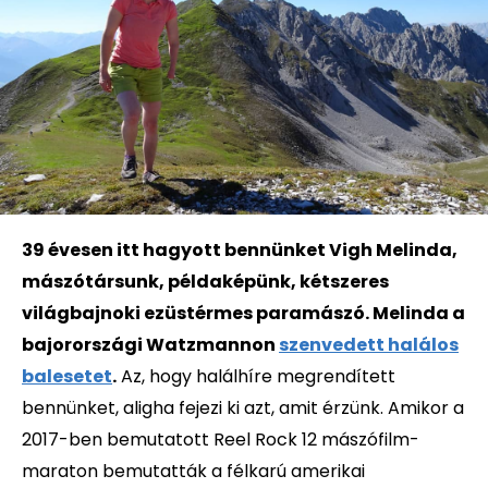
39 évesen itt hagyott bennünket Vigh Melinda,
mászótársunk, példaképünk, kétszeres
világbajnoki ezüstérmes paramászó. Melinda a
bajorországi Watzmannon
szenvedett halálos
balesetet
.
Az, hogy halálhíre megrendített
bennünket, aligha fejezi ki azt, amit érzünk. Amikor a
2017-ben bemutatott Reel Rock 12 mászófilm-
maraton bemutatták a félkarú amerikai