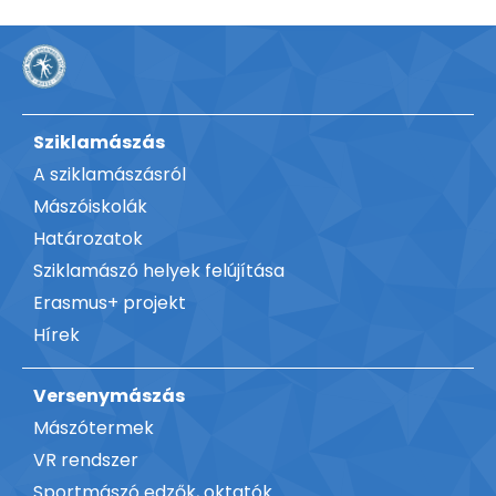
Sziklamászás
A sziklamászásról
Mászóiskolák
Határozatok
Sziklamászó helyek felújítása
Erasmus+ projekt
Hírek
Versenymászás
Mászótermek
VR rendszer
Sportmászó edzők, oktatók