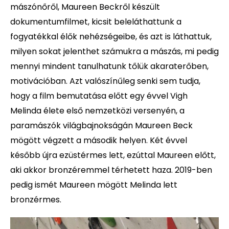
mászónőről, Maureen Beckről készült
dokumentumfilmet, kicsit beleláthattunk a
fogyatékkal élők nehézségeibe, és azt is láthattuk,
milyen sokat jelenthet számukra a mászás, mi pedig
mennyi mindent tanulhatunk tőlük akaraterőben,
motivációban. Azt valószínűleg senki sem tudja,
hogy a film bemutatása előtt egy évvel Vigh
Melinda élete első nemzetközi versenyén, a
paramászók világbajnokságán Maureen Beck
mögött végzett a második helyen. Két évvel
később újra ezüstérmes lett, ezúttal Maureen előtt,
aki akkor bronzéremmel térhetett haza. 2019-ben
pedig ismét Maureen mögött Melinda lett
bronzérmes.