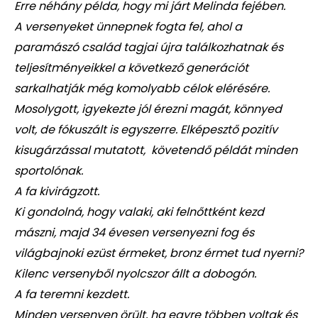
Erre néhány példa, hogy mi járt Melinda fejében.
A versenyeket ünnepnek fogta fel, ahol a
paramászó család tagjai újra találkozhatnak és
teljesítményeikkel a következő generációt
sarkalhatják még komolyabb célok elérésére.
Mosolygott, igyekezte jól érezni magát, könnyed
volt, de fókuszált is egyszerre. Elképesztő pozitív
kisugárzással mutatott, követendő példát minden
sportolónak.
A fa kivirágzott.
Ki gondolná, hogy valaki, aki felnőttként kezd
mászni, majd 34 évesen versenyezni fog és
világbajnoki ezüst érmeket, bronz érmet tud nyerni?
Kilenc versenyből nyolcszor állt a dobogón.
A fa teremni kezdett.
Minden versenyen örült, ha egyre többen voltak és