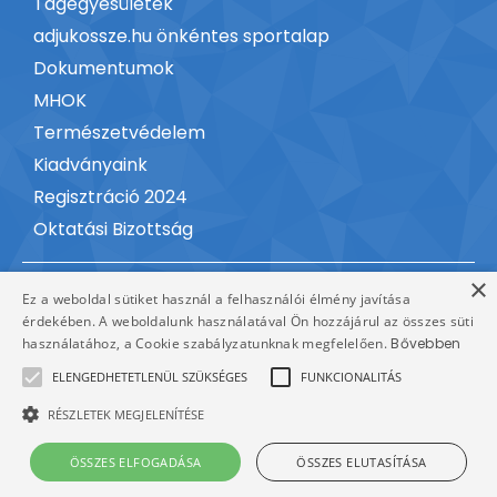
Tagegyesületek
adjukossze.hu önkéntes sportalap
Dokumentumok
MHOK
Természetvédelem
Kiadványaink
Regisztráció 2024
Oktatási Bizottság
×
Kapcsolat
Ez a weboldal sütiket használ a felhasználói élmény javítása
érdekében. A weboldalunk használatával Ön hozzájárul az összes süti
használatához, a Cookie szabályzatunknak megfelelően.
Bővebben
ELENGEDHETETLENÜL SZÜKSÉGES
FUNKCIONALITÁS
RÉSZLETEK MEGJELENÍTÉSE
Minden jog fenntartva © 2026,
Adatvédelmi
ÖSSZES ELFOGADÁSA
ÖSSZES ELUTASÍTÁSA