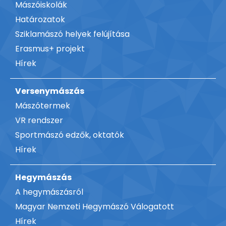
Mászóiskolák
Határozatok
Sziklamászó helyek felújítása
Erasmus+ projekt
Hírek
Versenymászás
Mászótermek
VR rendszer
Sportmászó edzők, oktatók
Hírek
Hegymászás
A hegymászásról
Magyar Nemzeti Hegymászó Válogatott
Hírek