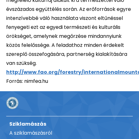
megfelelő kultúrfaj alakult ki a természettel való
évszázados együttélés során. Az erőforrások egyre
intenzívebbé váló használata viszont eltűnéssel
fenyegeti ezt az egyedi természeti és kulturális
örökséget, amelynek megőrzése mindannyiunk
közös felelőssége. A feladathoz minden érdekelt
szereplő összefogására, partnerség kialakítására
van szükség.
http://www.fao.org/forestry/internationalmount
Forrás: nimfea.hu
Sziklamászás
A sziklamászásról