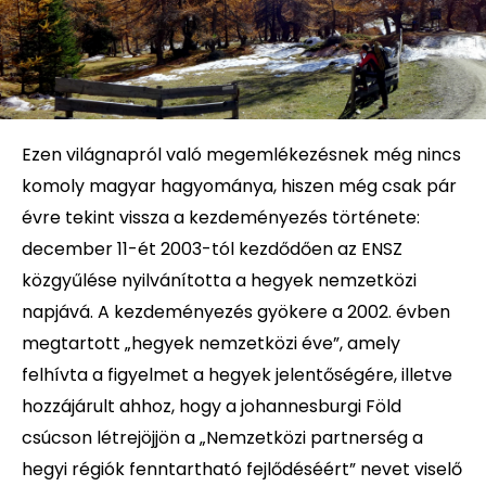
Ezen világnapról való megemlékezésnek még nincs
komoly magyar hagyománya, hiszen még csak pár
évre tekint vissza a kezdeményezés története:
december 11-ét 2003-tól kezdődően az ENSZ
közgyűlése nyilvánította a hegyek nemzetközi
napjává. A kezdeményezés gyökere a 2002. évben
megtartott „hegyek nemzetközi éve”, amely
felhívta a figyelmet a hegyek jelentőségére, illetve
hozzájárult ahhoz, hogy a johannesburgi Föld
csúcson létrejöjjön a „Nemzetközi partnerség a
hegyi régiók fenntartható fejlődéséért” nevet viselő