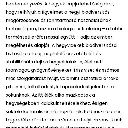
kezdeményezés. A hegyek napja lehetőség arra,
hogy felhívjuk a figyelmet a hegyi biodiverzitás
megőrzésének és fenntartható használatának
fontosságára, hiszen a biológiai sokféleség – a többi
természeti erőforrással együtt – adja az emberi
megélhetés alapját. A hegyvidékek biodiverzitása
biztosítja a talaj megfelelő összetételét és
stabilitását a lejtős hegyoldalakon, élelmet,
faanyagot, gyógynövényeket, friss vizet és számos
más szolgáltatást nyújt, valamint esztétikai értékei
pihenést, feltöltődést, kikapcsolódást jelentenek
sokunknak. Az itt élők alkalmazkodtak a
hegységekben kialakult feltételekhez, és igen
sokféle kulturális és néprajzi érték, földhasználati és
tájgazdálkodási forma, számos, a helyi viszonyoknak