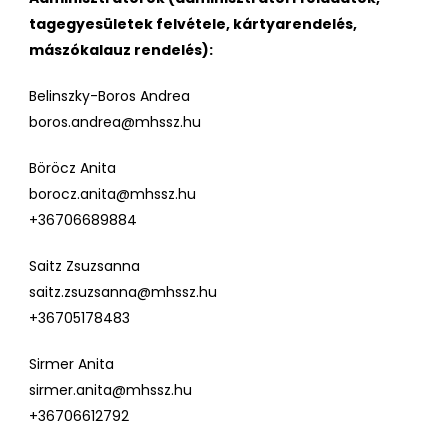
tagegyesületek felvétele, kártyarendelés,
mászókalauz rendelés):
Belinszky-Boros Andrea
boros.andrea@mhssz.hu
Böröcz Anita
borocz.anita@mhssz.hu
+36706689884
Saitz Zsuzsanna
saitz.zsuzsanna@mhssz.hu
+36705178483
Sirmer Anita
sirmer.anita@mhssz.hu
+36706612792