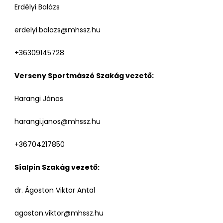
Erdélyi Balázs
erdelyi.balazs@mhssz.hu
+36309145728
Verseny Sportmászó Szakág vezető:
Harangi János
harangi.janos@mhssz.hu
+36704217850
Síalpin Szakág vezető:
dr. Ágoston Viktor Antal
agoston.viktor@mhssz.hu