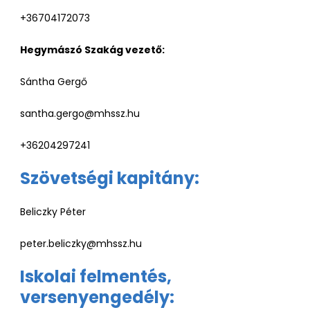
+36704172073
Hegymászó Szakág vezető:
Sántha Gergő
santha.gergo@mhssz.hu
+36204297241
Szövetségi kapitány:
Beliczky Péter
peter.beliczky@mhssz.hu
Iskolai felmentés,
versenyengedély: