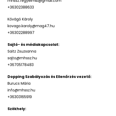
mhssz.fegyelmib@gmail.com
+36302388633
Kővágó Károly
kovago.karoly@mag47.hu
+36302288997
Sajtó- és médiakapcsolat:
Saitz Zsuzsanna
sajto@mhssz.hu
+36705178483
Dopping Szabályozás és Ellenőrzés vezető:
Burucs Mária
info@mhssz.hu
+36303165919
Székhely: