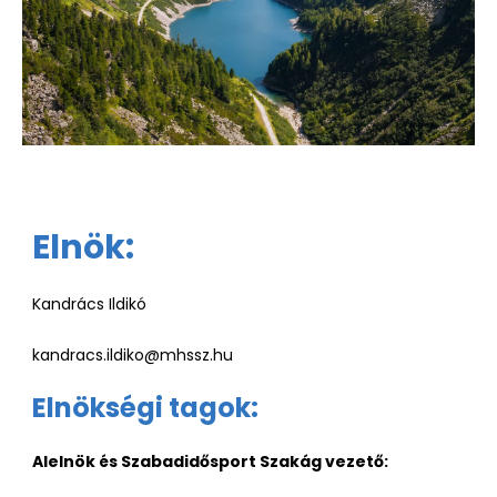
Elnök:
Kandrács Ildikó
kandracs.ildiko@mhssz.hu
Elnökségi tagok:
Alelnök és Szabadidősport Szakág vezető: