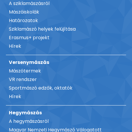
A sziklamászásról
Mászóiskolák
Határozatok
Sziklamászó helyek felújítása
Erasmus+ projekt
Hírek
Versenymászás
Mászótermek
VR rendszer
Sportmászó edzők, oktatók
Hírek
Hegymászás
A hegymászásról
Magyar Nemzeti Hegymászó Válogatott