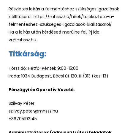
Részletes leírás a felmentéshez szükséges igazolások
kiállításáról:
https://mhssz.hu/hirek/tajekoztato-a-
felmenteshez-szukseges-igazolasok-kiallitasarol/
Ha a leírás után kérdésed merülne fel, írj ide:
vr@mhssz.hu
Titkárság:
Törzsidő: Hétfő-Péntek 9:00-15:00
Iroda: 1034 Budapest, Bécsi út 120. III./313 (kcs: 13)
Pénzügyi és Operatív Vezető:
Szilvay Péter
szilvay.peter@mhssz.hu
+36705192145
Adminisztrátorok (adminisztrátori feladatok,