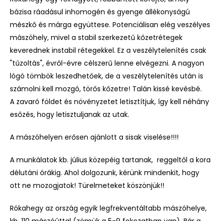
bázisa ráadásul inhomogén és gyenge állékonyságú
mészkő és márga együttese. Potenciálisan elég veszélyes
mászóhely, mivel a stabil szerkezetű kőzetrétegek
keverednek instabil rétegekkel. Ez a veszélytelenítés csak
"tűzoltás", évről-évre célszerű lenne elvégezni. A nagyon
lógó tömbök leszedhetőek, de a veszélytelenítés után is
számolni kell mozgó, törős kőzetre! Talán kissé kevésbé.
A zavaró földet és növényzetet letisztítjuk, így kell néhány
esőzés, hogy letisztuljanak az utak.
A mászóhelyen erősen ajánlott a sisak viselése!!!!
A munkálatok kb. július közepéig tartanak, reggeltől a kora
délutáni órákig. Ahol dolgozunk, kérünk mindenkit, hogy
ott ne mozogjatok! Türelmeteket köszönjük!!
Rókahegy az ország egyik legfrekventáltabb mászóhelye,
kb. 110 mászóúttal (zömük a 5-9 fokozatban van). Bár a