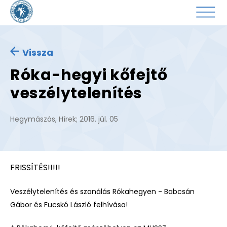
Vissza
Róka-hegyi kőfejtő
veszélytelenítés
Hegymászás
,
Hírek
;
2016. júl. 05
FRISSÍTÉS!!!!!
Veszélytelenítés és szanálás Rókahegyen - Babcsán
Gábor és Fucskó László felhívása!