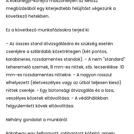
A Rókahegyi-kőfejtő mászóhelyen az MHSSZ
megbízásából egy kiterjedtebb felújítást végezünk a
következő hetekben.
Ez a következő munkafázisokra terjed ki:
- Az összes stand átvizsgálására és szükség esetén
cseréjére a szilárdabb kőzetrétegen (két pontos,
karabineres, rozsdamentes standok). - A nem "standard"
teheremelő szemek, 8 mm-es nittek, stb. lecserélése 10
mm-es rozsdamentes nittekre. - A nagyon rosszul
elhelyezett (életveszélyes vagy az útból teljesen kieső)
nittek cseréje. - Egy biztonsági átvizsgálás és a laza,
veszélyes kőzetek eltávolítása. - A védőhálókban
felgyülemlett kővek eltávolítása.
Néhány gondolat a munkáról:
Rókahegy egy felhagyott, robbantott kőfejtő, amely