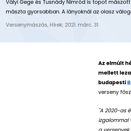
Vályi Gege és Tusnády Nimród is topot mászott 
mászta gyorsabban. A lányoknál az olasz válog
Versenymászás
,
Hírek
;
2021. márc. 31
Az elmúlt h
mellett lez
budapesti
B
verseny fősz
"A 2020-as é
izgalommal v
a versenyek