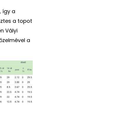
 így a
ztes a topot
n Vályi
yőzelmével a