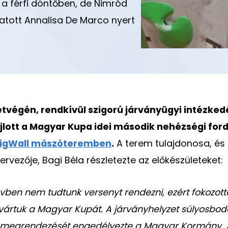
a férfi döntőben, de Nimród
atott Annalisa De Marco nyert
étvégén, rendkívül szigorú járványügyi intézke
ajlott a Magyar Kupa idei második nehézségi ford
igWall mászóteremben
.
A terem tulajdonosa, és
ervezője, Bagi Béla részletezte az előkészületeket:
vben nem tudtunk versenyt rendezni, ezért fokozot
ártuk a Magyar Kupát. A járványhelyzet súlyosbod
 megrendezését engedélyezte a Magyar Kormány.