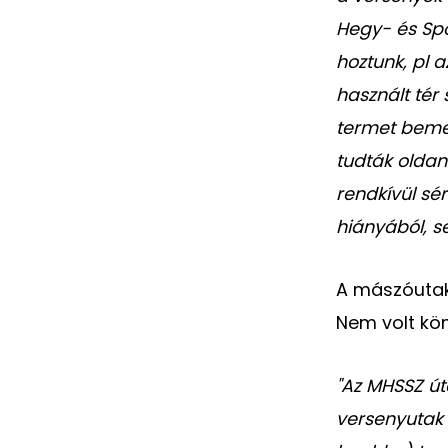
Hegy- és Spo
hoztunk, pl a
használt tér
termet beme
tudták oldan
rendkívül sé
hiányából, s
A mászóutak
Nem volt kön
"Az MHSSZ út
versenyutak 