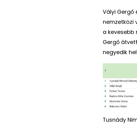
Vályi Gergő 
nemzetközi v
a kevesebb m
Gergő átvett
negyedik he
Tusnády Nim