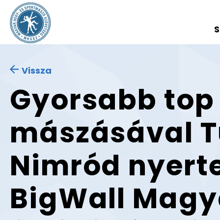
S
Vissza
Gyorsabb top
mászásával 
Nimród nyert
BigWall Magy