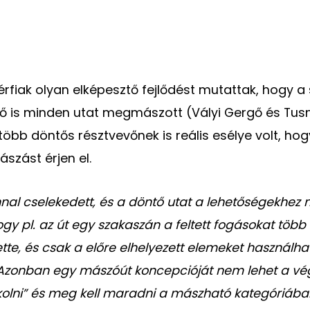
rfiak olyan elképesztő fejlődést mutattak, hogy a 
ző is minden utat megmászott (Vályi Gergő és Tu
több döntős résztvevőnek is reális esélye volt, ho
szást érjen el.
al cselekedett, és a döntő utat a lehetőségekhez 
hogy pl. az út egy szakaszán a feltett fogásokat töb
ette, és csak a előre elhelyezett elemeket használha
Azonban egy mászóút koncepcióját nem lehet a vég
lni” és meg kell maradni a mászható kategóriában