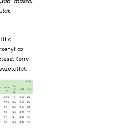
 „top” mászói
utak
itt a
rsenyt az
tese, Kerry
sszetettet.