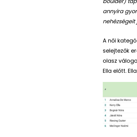
boulder) tapa
annyira gyor
nehézségeit j
A női kategó
selejtezők 
olasz váloga
Ella előtt. 