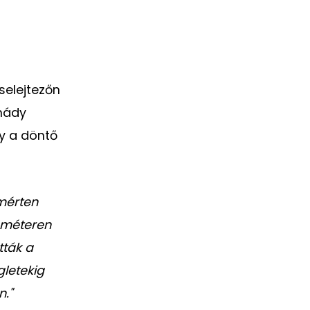
selejtezőn
snády
gy a döntő
mérten
b méteren
tták a
letekig
."