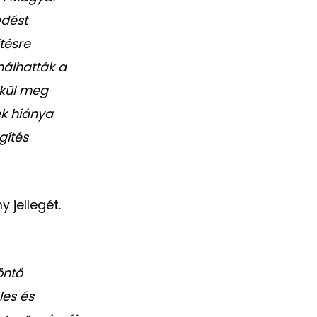
edést
ítésre
álhatták a
ekül meg
ek hiánya
gítés
 jellegét.
öntő
les és