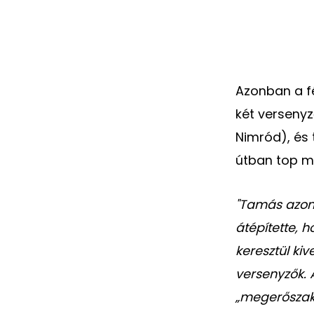
Azonban a fé
két verseny
Nimród), és 
útban top má
"Tamás azonn
átépítette, 
keresztül kiv
versenyzők. 
„megerőszako