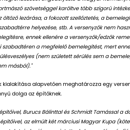
rtmászó szövetséggel karöltve több szigorú intézk
z öltöző lezárása, a fokozott szellőztetés, a bemeleg
 szabadtérre helyezése, stb.
A versenyzők nem haszn
legítésre, ennek ellenére a versenyzők/edzők rem
i szabadtéren a megfelelő bemelegítést, mert enn
rülésveszélyes (nem született sérülés sem a bemele
em másból)."
 kialakítása alapvetően meghatározza egy verseny
nyű dolga az építőknek.
építőivel, Burucs Bálinttal és Schmidt Tamással a d
építőivel, az elmúlt két márciusi Magyar Kupa (köte