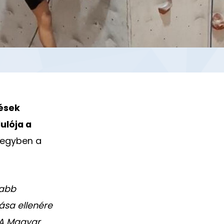
dések
ulója a
 egyben a
tabb
ása ellenére
 A Magyar