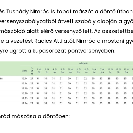
és Tusnády Nimród is topot mászót a döntő útban,
ersenyszabályzatból átvett szabály alapján a győ
ászóidő alatt elérő versenyző lett. Az összetettbe
e a vezetést Radics Attilától. Nimród a mostani g
lyre ugrott a kupasorozat pontversenyében.
ród mászása a döntőben: