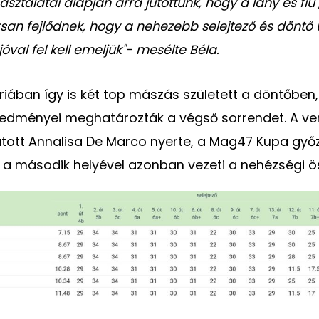
sztalatai alapján arra jutottunk, hogy a lány és fiú
san fejlődnek, hogy a nehezebb selejtező és döntő 
óval fel kell emeljük"- mesélte Béla.
riában így is két top mászás született a döntőben, 
eredményei meghatározták a végső sorrendet. A ve
tott Annalisa De Marco nyerte, a Mag47 Kupa győz
Ella a második helyével azonban vezeti a nehézségi ö