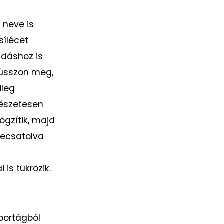
 neve is
sílécet
adáshoz is
sússzon meg,
ileg
mészetesen
ögzítik, majd
 lecsatolva
is tükrözik.
portágból