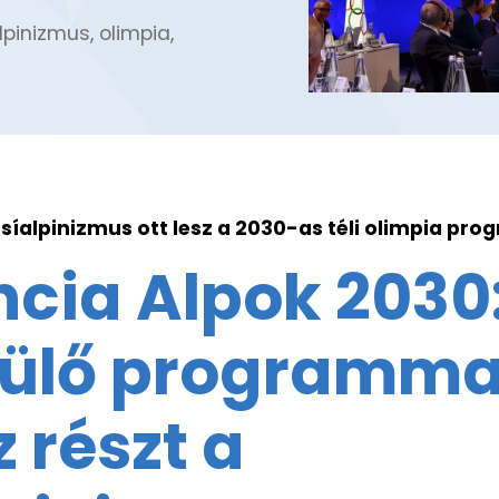
lpinizmus
,
olimpia
,
 síalpinizmus ott lesz a 2030-as téli olimpia pro
ncia Alpok 2030
ülő programma
 részt a