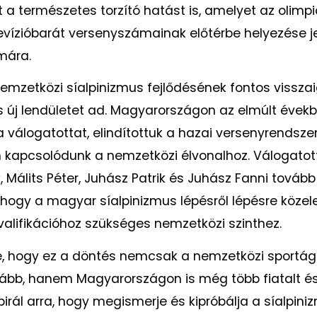
t a természetes torzító hatást is, amelyet az olimp
levízióbarát versenyszámainak előtérbe helyezése je
mára.
emzetközi síalpinizmus fejlődésének fontos vissza
 új lendületet ad. Magyarországon az elmúlt évek
a válogatottat, elindítottuk a hazai versenyrendszer
 kapcsolódunk a nemzetközi élvonalhoz. Válogatot
 Málits Péter, Juhász Patrik és Juhász Fanni tovább 
, hogy a magyar síalpinizmus lépésről lépésre közel
kvalifikációhoz szükséges nemzetközi szinthez.
, hogy ez a döntés nemcsak a nemzetközi sportág 
vább, hanem Magyarországon is még több fiatalt é
pirál arra, hogy megismerje és kipróbálja a síalpini