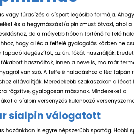
us vagy túrasízés a sísport legősibb formája. Ahogy
íelést és a hegymászást/alpinizmust ötvözi, ahol a 
sikláshoz, de a mélyebb hóban történő felfelé hal
Ahhoz, hogy a léc a felfelé gyalogolás közben ne c
 tapadó kiegészítőt, az ún. fókát használják. Eredet
fókabőrt használtak, innen a neve is, ma már ter
nyagról van szó. A felfelé haladáshoz a léc talpán r
láshoz eltávolítják. Meredekebb szakaszokon a lécet
kra rögzítve, gyalogosan másznak. Mindezeket a
at a síalpin versenyzés különböző versenyszámai 
 síalpin válogatott
us hazánkban is egyre népszerűbb sportág. Hobbi s