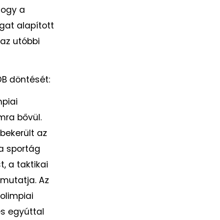
hogy a
at alapított
 az utóbbi
OB döntését:
piai
ra bővül.
bekerült az
 a sportág
, a taktikai
mutatja. Az
olimpiai
s egyúttal