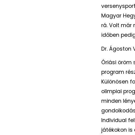
versenysport
Magyar Hegy
rá. Volt már
időben pedig
Dr. Ágoston 
Óriási öröm 
program rés
Különösen fo
olimpiai pro
minden lénye
gondolkodás
Individual fe
játékokon i