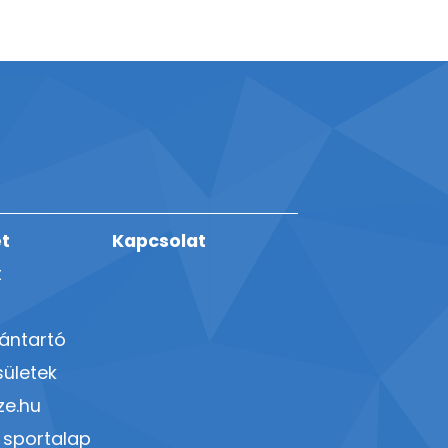
t
Kapcsolat
t
vántartó
ületek
ze.hu
 sportalap