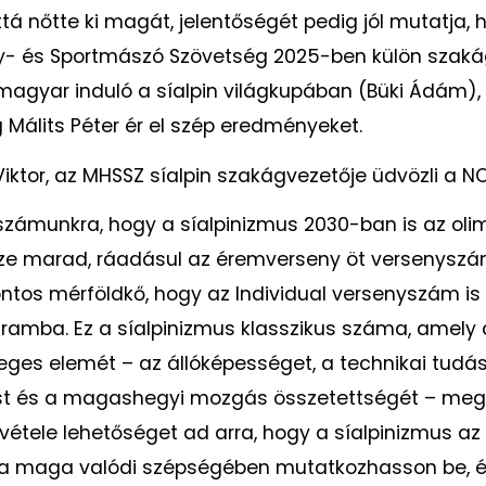
tá nőtte ki magát, jelentőségét pedig jól mutatja, 
- és Sportmászó Szövetség 2025-ben külön szakág
 magyar induló a síalpin világkupában (Büki Ádám),
 Málits Péter ér el szép eredményeket.
Viktor, az MHSSZ síalpin szakágvezetője üdvözli a N
számunkra, hogy a síalpinizmus 2030-ban is az olim
ze marad, ráadásul az éremverseny öt versenyszám
ntos mérföldkő, hogy az Individual versenyszám is 
gramba. Ez a síalpinizmus klasszikus száma, amely
ges elemét – az állóképességet, a technikai tudást
t és a magashegyi mozgás összetettségét – meg
lvétele lehetőséget ad arra, hogy a síalpinizmus az 
s a maga valódi szépségében mutatkozhasson be, é