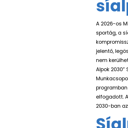
sía
A 2026-os Mi
sportág, a s
kompromissz
jelentő, leg
nem kerülhet
Alpok 2030” 
Munkacsoport
programban t
elfogadott. 
2030-ban az 
Sía