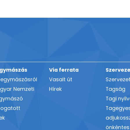
gymászás
Via ferrata
Szerveze
hegymászásról
Vasalt út
Szerveze
gyar Nemzeti
Hírek
Tagság
gymászó
Tagi nyil
logatott
Tagegyes
ek
adjukoss
önkéntes