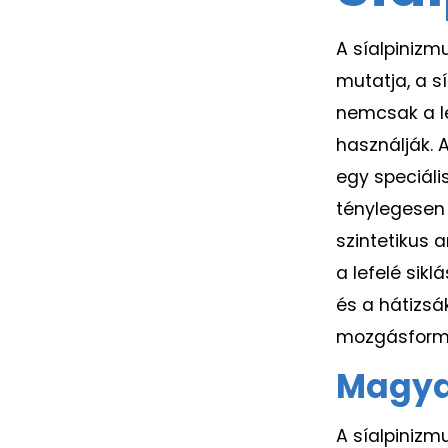
A síalpinizm
mutatja, a s
nemcsak a le
használják. 
egy speciális
ténylegesen 
szintetikus a
a lefelé sik
és a hátizsá
mozgásformák
Magyar
A síalpinizm