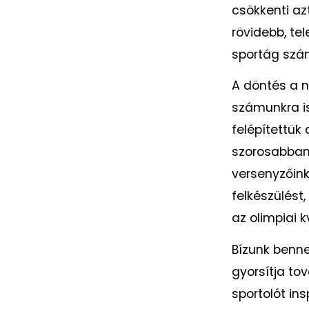
csökkenti az
rövidebb, te
sportág szá
A döntés a n
számunkra is
felépítettük 
szorosabban
versenyzőink,
felkészülést
az olimpiai 
Bízunk benne
gyorsítja to
sportolót ins