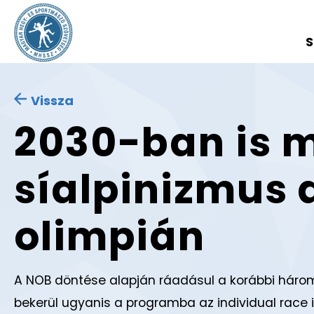
S
Vissza
2030-ban is 
síalpinizmus a
olimpián
A NOB döntése alapján ráadásul a korábbi három
bekerül ugyanis a programba az individual race 