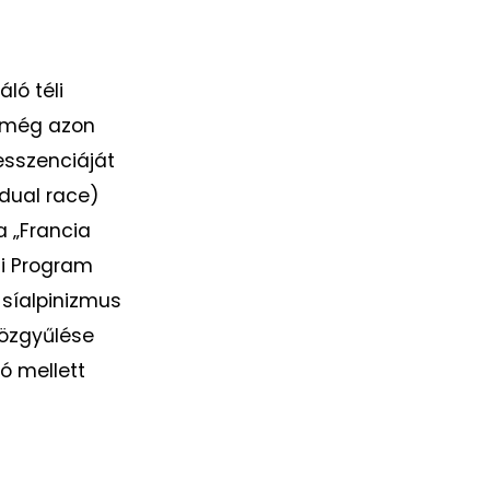
ló téli
, még azon
esszenciáját
idual race)
a „Francia
ai Program
 síalpinizmus
közgyűlése
ó mellett