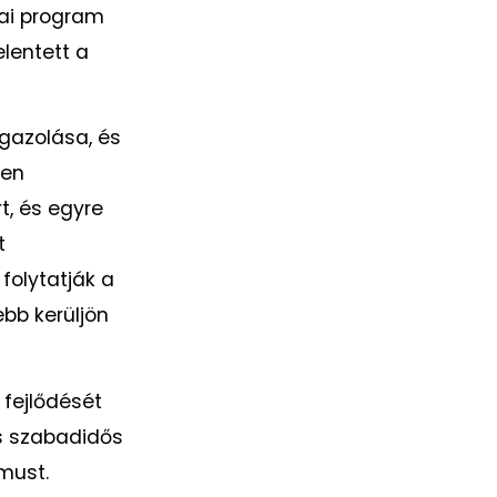
iai program
lentett a
igazolása, és
ben
t, és egyre
t
folytatják a
ebb kerüljön
fejlődését
s szabadidős
zmust.