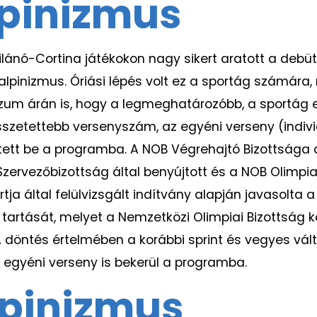
lpinizmus
lánó-Cortina játékokon nagy sikert aratott a debütá
íalpinizmus. Óriási lépés volt ez a sportág számára
um árán is, hogy a legmeghatározóbb, a sportág 
összetettebb versenyszám, az egyéni verseny (indiv
ett be a programba. A NOB Végrehajtó Bizottsága 
Szervezőbizottság által benyújtott és a NOB Olimpi
ja által felülvizsgált indítvány alapján javasolta a
artását, melyet a Nemzetközi Olimpiai Bizottság 
A döntés értelmében a korábbi sprint és vegyes vált
egyéni verseny is bekerül a programba.
lpinizmus