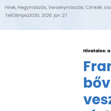
Hírek
,
Hegymászás
,
Versenymászás
; Címkék:
sía
TeliOlimpia2030
;
2026. jún. 27
Hivatalos: a
Fra
bőv
vesz