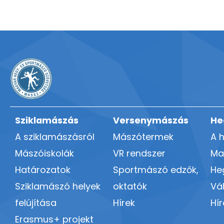
Sziklamászás
Versenymászás
He
A sziklamászásról
Mászótermek
A 
Mászóiskolák
VR rendszer
Ma
Határozatok
Sportmászó edzők,
He
Sziklamászó helyek
oktatók
Vá
felújítása
Hírek
Hír
Erasmus+ projekt