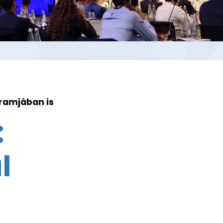
gramjában is
:
l