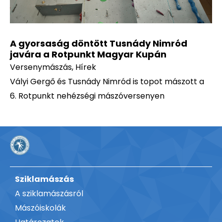
A gyorsaság döntött Tusnády Nimród
javára a Rotpunkt Magyar Kupán
Versenymászás
,
Hírek
Vályi Gergő és Tusnády Nimród is topot mászott a
6. Rotpunkt nehézségi mászóversenyen
Sziklamászás
A sziklamászásról
Mászóiskolák