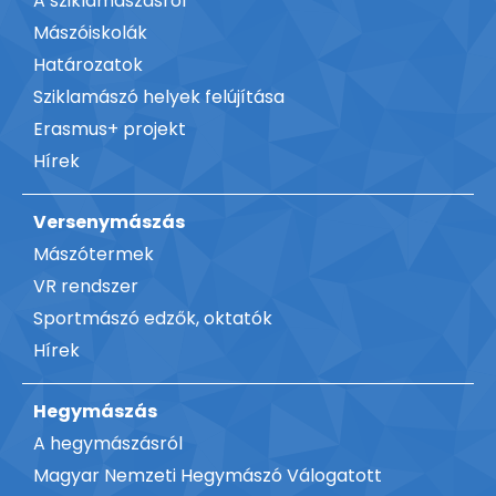
A sziklamászásról
Mászóiskolák
Határozatok
Sziklamászó helyek felújítása
Erasmus+ projekt
Hírek
Versenymászás
Mászótermek
VR rendszer
Sportmászó edzők, oktatók
Hírek
Hegymászás
A hegymászásról
Magyar Nemzeti Hegymászó Válogatott