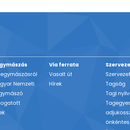
gymászás
Via ferrata
Szerveze
hegymászásról
Vasalt út
Szerveze
gyar Nemzeti
Hírek
Tagság
gymászó
Tagi nyil
logatott
Tagegyes
ek
adjukoss
önkéntes