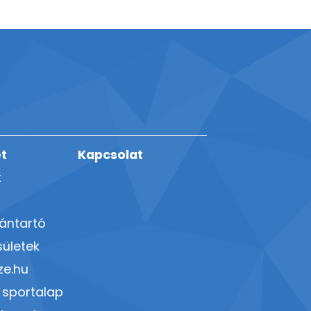
t
Kapcsolat
t
vántartó
ületek
ze.hu
 sportalap