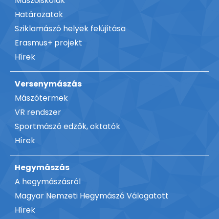
Mászóiskolák
Határozatok
Sziklamászó helyek felújítása
Erasmus+ projekt
Hírek
Versenymászás
Mászótermek
VR rendszer
Sportmászó edzők, oktatók
Hírek
Hegymászás
A hegymászásról
Magyar Nemzeti Hegymászó Válogatott
Hírek