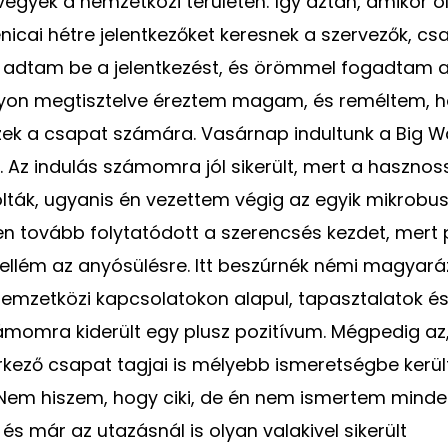
gyék a nemzetközi területen. Így aztán, amikor o
nicai hétre jelentkezőket keresnek a szervezők, cs
 adtam be a jelentkezést, és örömmel fogadtam a 
gyon megtisztelve éreztem magam, és reméltem, 
ek a csapat számára. Vasárnap indultunk a Big Wa
. Az indulás számomra jól sikerült, mert a haszn
lták, ugyanis én vezettem végig az egyik mikrobus
n tovább folytatódott a szerencsés kezdet, mert 
mellém az anyósülésre. Itt beszúrnék némi magyará
emzetközi kapcsolatokon alapul, tapasztalatok é
ámomra kiderült egy plusz pozitívum. Mégpedig az
kező csapat tagjai is mélyebb ismeretségbe kerül
Nem hiszem, hogy ciki, de én nem ismertem minden
és már az utazásnál is olyan valakivel sikerült