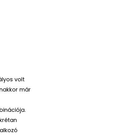
lyos volt
yanakkor már
inációja.
krétan
lalkozó