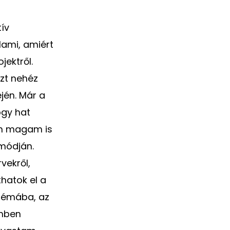
tív
lami, amiért
jektről.
azt nehéz
jén. Már a
ogy hat
én magam is
módján.
vekről,
hatok el a
 témába, az
emben