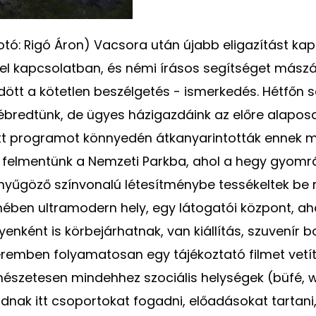
otó: Rigó Áron) Vacsora után újabb eligazítást kap
l kapcsolatban, és némi írásos segítséget mászá
ött a kötetlen beszélgetés - ismerkedés. Hétfőn 
ébredtünk, de ügyes házigazdáink az előre alapos
t programot könnyedén átkanyarintották ennek m
n felmentünk a Nemzeti Parkba, ahol a hegy gyom
lenyűgöző színvonalú létesítménybe tessékeltek be 
ében ultramodern hely, egy látogatói központ, ah
enként is körbejárhatnak, van kiállítás, szuvenír bo
teremben folyamatosan egy tájékoztató filmet vetí
mészetesen mindehhez szociális helységek (büfé, w
udnak itt csoportokat fogadni, előadásokat tartani