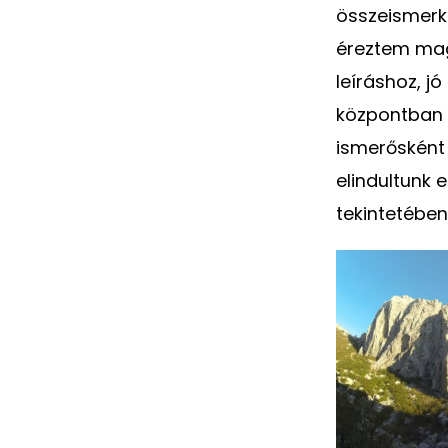
összeismerk
éreztem mag
leíráshoz, j
központban v
ismerősként 
elindultunk e
tekintetében