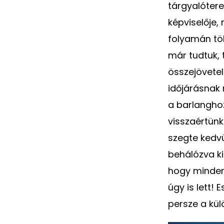
tárgyalótere
képviselője,
folyamán töb
már tudtuk, 
összejövete
időjárásnak 
a barlanghoz
visszaértünk
szegte kedvü
behálózva ki
hogy minden 
úgy is lett!
persze a kü