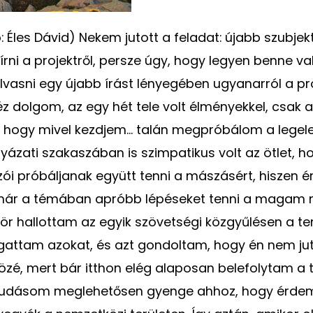
ó: Éles Dávid) Nekem jutott a feladat: újabb szubjek
rni a projektről, persze úgy, hogy legyen benne va
vasni egy újabb írást lényegében ugyanarról a pro
éz dolgom, az egy hét tele volt élményekkel, csak 
hogy mivel kezdjem... talán megpróbálom a legele
ázati szakaszában is szimpatikus volt az ötlet, h
ói próbáljanak együtt tenni a mászásért, hiszen 
ár a témában apróbb lépéseket tenni a magam 
ör hallottam az egyik szövetségi közgyűlésen a ter
lgattam azokat, és azt gondoltam, hogy én nem jut
özé, mert bár itthon elég alaposan belefolytam a
vtudásom meglehetősen gyenge ahhoz, hogy érd