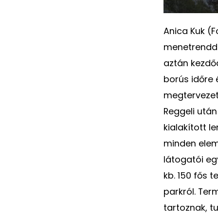
Anica Kuk (F
menetrendde
aztán kezdőd
borús időre 
megtervezet
Reggeli utá
kialakított 
minden elem
látogatói egy
kb. 150 fős 
parkról. Ter
tartoznak, t