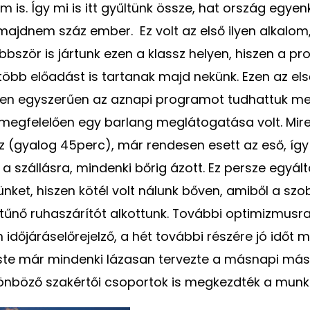
m is. Így mi is itt gyűltünk össze, hat ország egyen
 majdnem száz ember. Ez volt az első ilyen alkalom
bször is jártunk ezen a klassz helyen, hiszen a p
több előadást is tartanak majd nekünk. Ezen az els
len egyszerűen az aznapi programot tudhattuk me
megfelelően egy barlang meglátogatása volt. Mire
 (gyalog 45perc), már rendesen esett az eső, így
 a szállásra, mindenki bőrig ázott. Ez persze egyá
nket, hiszen kötél volt nálunk bőven, amiből a szo
tűnő ruhaszárítót alkottunk. További optimizmusra
időjáráselőrejelző, a hét további részére jó időt 
 Este már mindenki lázasan tervezte a másnapi más
lönböző szakértői csoportok is megkezdték a munk