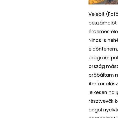
Velebit (Fot
beszámolót í
érdemes elol
Nincs is neh
eldöntenem, 
program pály
ország mász
próbáltam m
Amikor elősz
lelkesen hal
résztvevők k
angol nyel