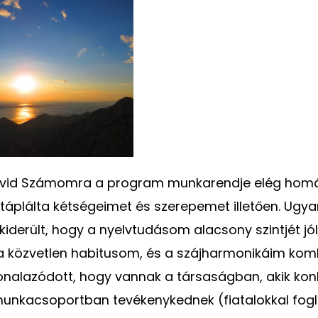
Dávid Számomra a program munkarendje elég homá
is táplálta kétségeimet és szerepemet illetően. Ug
 kiderült, hogy a nyelvtudásom alacsony szintjét jól
a közvetlen habitusom, és a szájharmonikáim komb
onalazódott, hogy vannak a társaságban, akik kon
munkacsoportban tevékenykednek (fiatalokkal fog