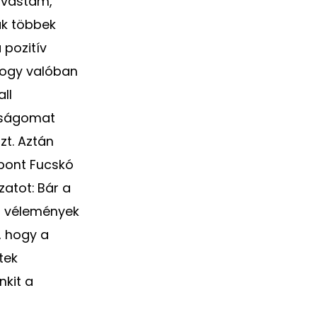
lvastam,
ak többek
pozitív
hogy valóban
ll
osságomat
zt. Aztán
pont Fucskó
zatot: Bár a
s vélemények
, hogy a
tek
kit a