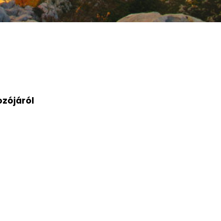
ozójáról