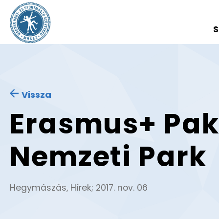
S
Vissza
Erasmus+ Pak
Nemzeti Park
Hegymászás
,
Hírek
;
2017. nov. 06