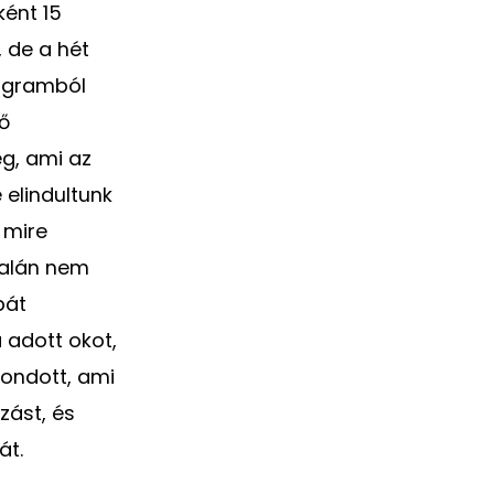
ként 15
, de a hét
rogramból
ő
g, ami az
 elindultunk
 mire
ltalán nem
bát
 adott okot,
mondott, ami
zást, és
át.