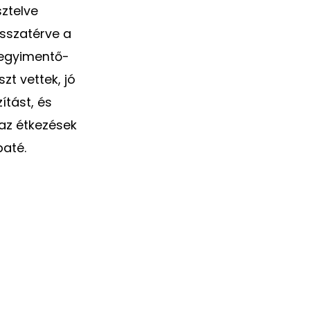
ztelve
sszatérve a
 hegyimentő-
zt vettek, jó
ítást, és
d az étkezések
paté.