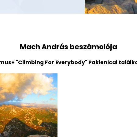
Mach András beszámolója
mus+ "Climbing For Everybody" Paklenicai találk