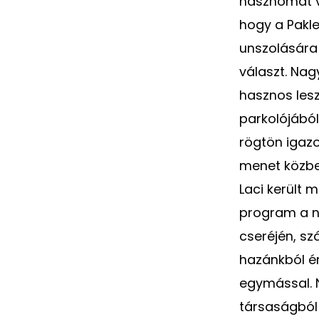
hasznomat ve
hogy a Pakle
unszolására
választ. Na
hasznos lesz
parkolójából
rögtön igazo
menet közbe
Laci került 
program a n
cseréjén, sz
hazánkból ér
egymással. 
társaságból 