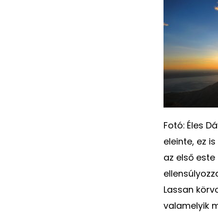
Fotó: Éles 
eleinte, ez 
az első este
ellensúlyozz
Lassan körv
valamelyik 