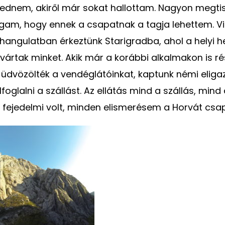
ednem, akiről már sokat hallottam. Nagyon megtis
am, hogy ennek a csapatnak a tagja lehettem. Vi
ó hangulatban érkeztünk Starigradba, ahol a helyi
ártak minket. Akik már a korábbi alkalmakon is rés
üdvözölték a vendéglátóinkat, kaptunk némi eligaz
lfoglalni a szállást. Az ellátás mind a szállás, min
 fejedelmi volt, minden elismerésem a Horvát csa