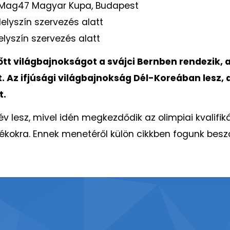
. Mag47 Magyar Kupa, Budapest
 Helyszín szervezés alatt
 Helyszín szervezés alatt
nőtt világbajnokságot a svájci Bernben rendezik,
t. Az ifjúsági világbajnokság Dél-Koreában lesz,
t.
év lesz, mivel idén megkezdődik az olimpiai kvalifik
átékokra. Ennek menetéről külön cikkben fogunk besz