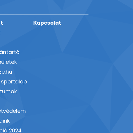
t
Kapcsolat
t
vántartó
ületek
ze.hu
 sportalap
tumok
etvédelem
aink
ció 2024