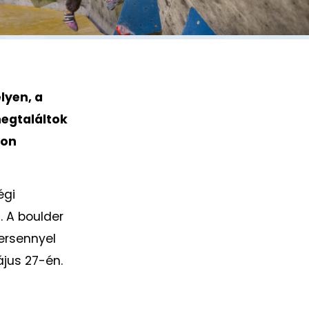
lyen, a
megtaláltok
zon
égi
. A boulder
ersennyel
jus 27-én.