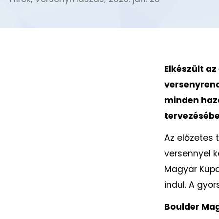
Elkészült az
versenyrend
minden haza
tervezésébe
Az előzetes 
versennyel k
Magyar Kupa 
indul. A gyo
Boulder Mag