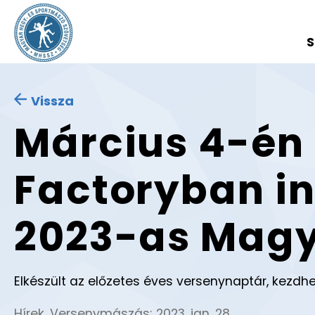
S
Vissza
Március 4-én
Factoryban in
2023-as Mag
Elkészült az előzetes éves versenynaptár, kezdhe
Hírek
,
Versenymászás
;
2023. jan. 28