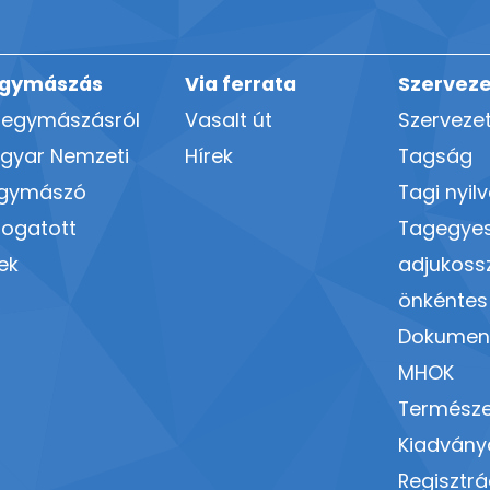
gymászás
Via ferrata
Szerveze
hegymászásról
Vasalt út
Szerveze
gyar Nemzeti
Hírek
Tagság
gymászó
Tagi nyil
logatott
Tagegyes
ek
adjukoss
önkéntes
Dokumen
MHOK
Termész
Kiadvány
Regisztrá