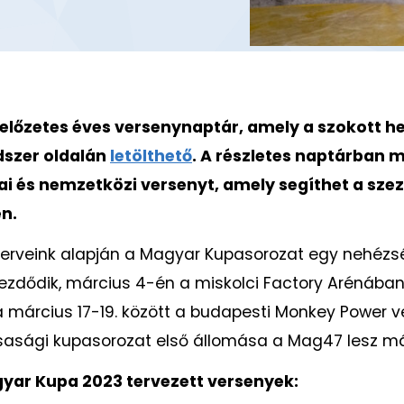
 előzetes éves versenynaptár, amely a szokott he
szer oldalán
letölthető
. A részletes naptárban 
i és nemzetközi versenyt, amely segíthet a sze
n.
terveink alapján a Magyar Kupasorozat egy nehézs
ezdődik, március 4-én a miskolci Factory Arénában
március 17-19. között a budapesti Monkey Power v
rsasági kupasorozat első állomása a Mag47 lesz má
yar Kupa 2023 tervezett versenyek: