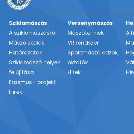
Sziklamászás
Versenymászás
He
A sziklamászásról
Mászótermek
A 
Mászóiskolák
VR rendszer
Ma
Határozatok
Sportmászó edzők,
He
Sziklamászó helyek
oktatók
Vá
felújítása
Hírek
Hír
Erasmus+ projekt
Hírek