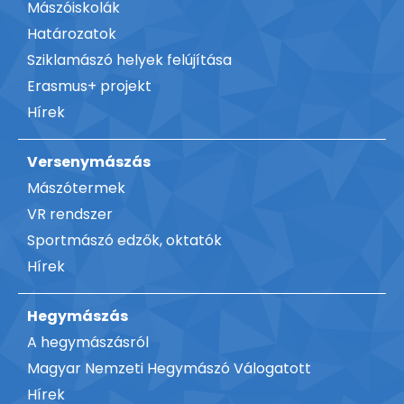
Mászóiskolák
Határozatok
Sziklamászó helyek felújítása
Erasmus+ projekt
Hírek
Versenymászás
Mászótermek
VR rendszer
Sportmászó edzők, oktatók
Hírek
Hegymászás
A hegymászásról
Magyar Nemzeti Hegymászó Válogatott
Hírek