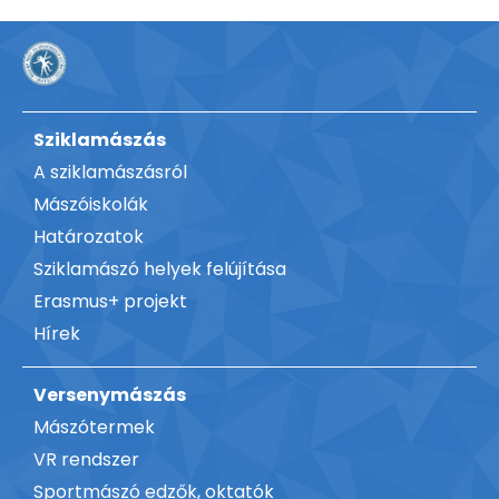
Sziklamászás
A sziklamászásról
Mászóiskolák
Határozatok
Sziklamászó helyek felújítása
Erasmus+ projekt
Hírek
Versenymászás
Mászótermek
VR rendszer
Sportmászó edzők, oktatók