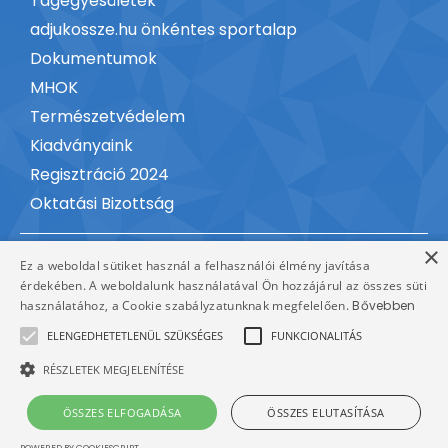
Tagegyesületek
adjukossze.hu önkéntes sportalap
Dokumentumok
MHOK
Természetvédelem
Kiadványaink
Regisztráció 2024
Oktatási Bizottság
×
Kapcsolat
Ez a weboldal sütiket használ a felhasználói élmény javítása
érdekében. A weboldalunk használatával Ön hozzájárul az összes süti
használatához, a Cookie szabályzatunknak megfelelően.
Bővebben
ELENGEDHETETLENÜL SZÜKSÉGES
FUNKCIONALITÁS
RÉSZLETEK MEGJELENÍTÉSE
Minden jog fenntartva © 2026,
Adatvédelmi
ÖSSZES ELFOGADÁSA
ÖSSZES ELUTASÍTÁSA
MHSSZ
nyilatkozat