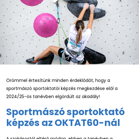
Örömmel értesítünk minden érdeklődőt, hogy a
sportmászó sportoktatói képzés megkezdése elől a
2024/25-ös tanévben elgördült az akadály!
Sportmászó sportoktató
képzés az OKTAT60-nál
A szokásostól eltérő módon, ebben a tanévben a