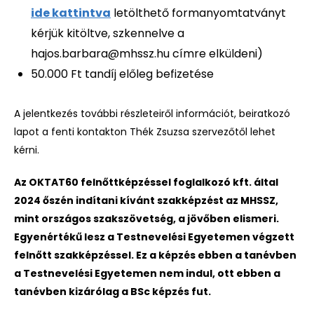
ide kattintva
letölthető formanyomtatványt
kérjük kitöltve, szkennelve a
hajos.barbara@mhssz.hu címre elküldeni)
50.000 Ft tandíj előleg befizetése
A jelentkezés további részleteiről információt, beiratkozó
lapot a fenti kontakton Thék Zsuzsa szervezőtől lehet
kérni.
Az OKTAT60 felnőttképzéssel foglalkozó kft. által
2024 őszén indítani kívánt szakképzést az MHSSZ,
mint országos szakszövetség, a jövőben elismeri.
Egyenértékű lesz a Testnevelési Egyetemen végzett
felnőtt szakképzéssel. Ez a képzés ebben a tanévben
a Testnevelési Egyetemen nem indul, ott ebben a
tanévben kizárólag a BSc képzés fut.