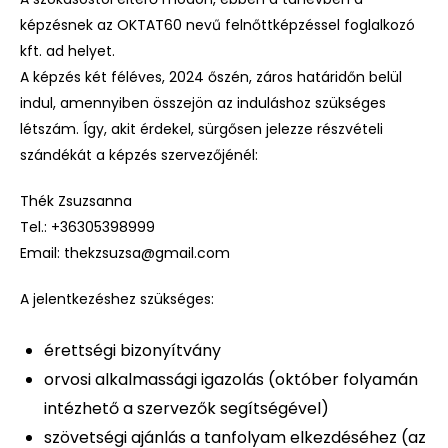
képzésnek az OKTAT60 nevű felnőttképzéssel foglalkozó
kft. ad helyet.
A képzés két féléves, 2024 őszén, záros határidőn belül
indul, amennyiben összejön az induláshoz szükséges
létszám. Így, akit érdekel, sürgősen jelezze részvételi
szándékát a képzés szervezőjénél:
Thék Zsuzsanna
Tel.: +36305398999
Email: thekzsuzsa@gmail.com
A jelentkezéshez szükséges:
érettségi bizonyítvány
orvosi alkalmassági igazolás (október folyamán
intézhető a szervezők segítségével)
szövetségi ajánlás a tanfolyam elkezdéséhez (az