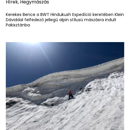
Hírek
,
Hegymászás
Kerekes Bence a BWT Hindukush Expedíció keretében Klein
Dáviddal felfedező jellegű alpin stílusú mászásra indult
Pakisztánba