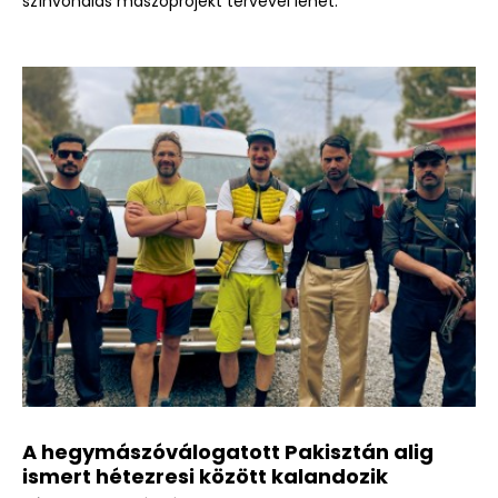
színvonalas mászóprojekt tervével lehet.
A hegymászóválogatott Pakisztán alig
ismert hétezresi között kalandozik