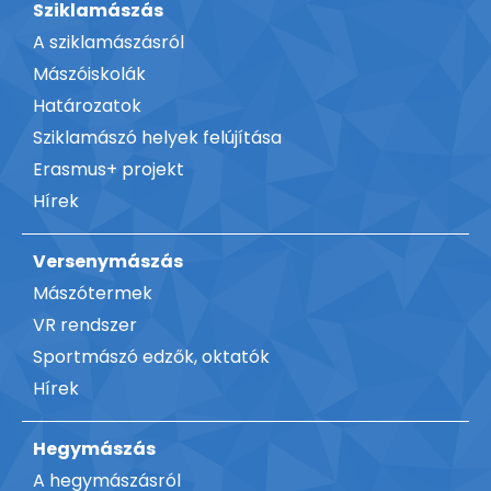
Sziklamászás
A sziklamászásról
Mászóiskolák
Határozatok
Sziklamászó helyek felújítása
Erasmus+ projekt
Hírek
Versenymászás
Mászótermek
VR rendszer
Sportmászó edzők, oktatók
Hírek
Hegymászás
A hegymászásról