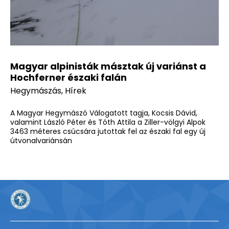
Magyar alpinisták másztak új variánst a
Hochferner északi falán
Hegymászás
,
Hírek
A Magyar Hegymászó Válogatott tagja, Kocsis Dávid,
valamint László Péter és Tóth Attila a Ziller-völgyi Alpok
3463 méteres csúcsára jutottak fel az északi fal egy új
útvonalvariánsán